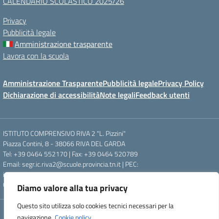
CALENDARIO SCOLASTICO 2025/26
Privacy
Pubblicità legale
Amministrazione trasparente
Lavora con la scuola
Amministrazione Trasparente
Pubblicità legale
Privacy Policy
Dichiarazione di accessibilità
Note legali
Feedback utenti
ISTITUTO COMPRENSIVO RIVA 2 "L. Pizzini"
Piazza Contini, 8 - 38066 RIVA DEL GARDA
Tel: +39 0464 552170 | Fax: +39 0464 520789
Email: segr.ic.riva2@scuole.provincia.tn.it | PEC:
ic.riva2@pec.provincia.tn.it
Codice fiscale: 84003390220
Diamo valore alla tua privacy
Questo sito utilizza solo cookies tecnici necessari per la
Concept & Design by Designers Italia
navigazione.
Cookie policy