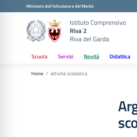
Vai ai contenuti
Vai al menu di navigazione
Vai al footer
Ministero dell'Istruzione e del Merito
Istituto Comprensivo
Riva 2
Riva del Garda
Scuola
Servizi
Novità
Didattica
Home
attività scolastica
Arg
sco