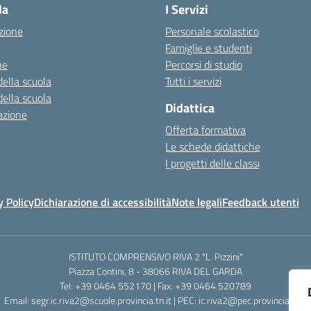
la
I Servizi
zione
Personale scolastico
Famiglie e studenti
ne
Percorsi di studio
della scuola
Tutti i servizi
della scuola
Didattica
azione
Offerta formativa
Le schede didattiche
I progetti delle classi
y Policy
Dichiarazione di accessibilità
Note legali
Feedback utenti
ISTITUTO COMPRENSIVO RIVA 2 "L. Pizzini"
Piazza Contini, 8 - 38066 RIVA DEL GARDA
Tel: +39 0464 552170 | Fax: +39 0464 520789
Email: segr.ic.riva2@scuole.provincia.tn.it | PEC: ic.riva2@pec.provincia.tn.it