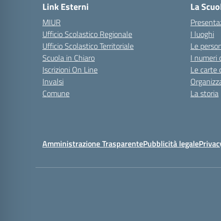
Link Esterni
La Scuo
MIUR
Presenta
Ufficio Scolastico Regionale
I luoghi
Ufficio Scolastico Territoriale
Le perso
Scuola in Chiaro
I numeri 
Iscrizioni On Line
Le carte 
Invalsi
Organizz
Comune
La storia
Amministrazione Trasparente
Pubblicità legale
Privac