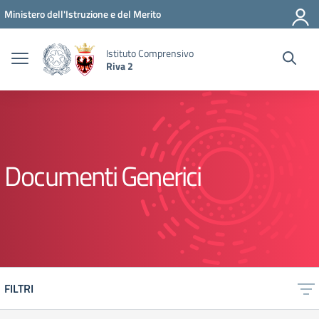
Vai ai contenuti
Vai al menu di navigazione
Vai al footer
Ministero dell'Istruzione e del Merito
Istituto Comprensivo
Riva 2
Documenti Generici
FILTRI