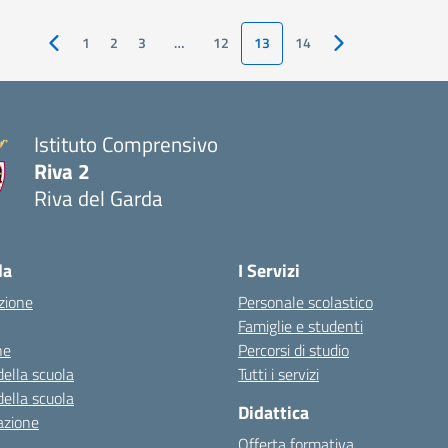
1
2
3
…
12
13
14
Pagina precedente
Pagina successiva
Istituto Comprensivo
Riva 2
Riva del Garda
la
I Servizi
zione
Personale scolastico
Famiglie e studenti
ne
Percorsi di studio
della scuola
Tutti i servizi
della scuola
Didattica
azione
Offerta formativa