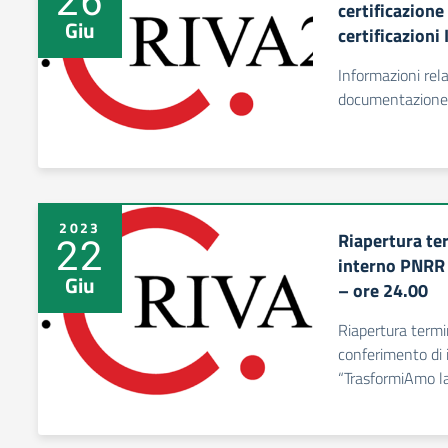
certificazion
Giu
certificazioni
Informazioni rel
documentazione u
2023
Riapertura te
22
interno PNRR 
Giu
– ore 24.00
Riapertura termin
conferimento di 
“TrasformiAmo l