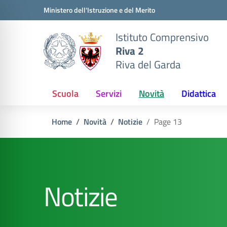
Vai ai contenuti
Vai al menu di navigazione
Vai al footer
Ministero dell'Istruzione e del Merito
Istituto Comprensivo
Riva 2
Riva del Garda
Scuola
Servizi
Novità
Didattica
Home
Novità
Notizie
Page 13
Notizie