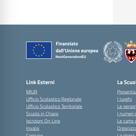
Link Esterni
La Scuo
MIUR
Presenta
Ufficio Scolastico Regionale
I luoghi
Ufficio Scolastico Territoriale
Le perso
Scuola in Chiaro
I numeri 
Iscrizioni On Line
Le carte 
Invalsi
Organizz
Comune
La storia