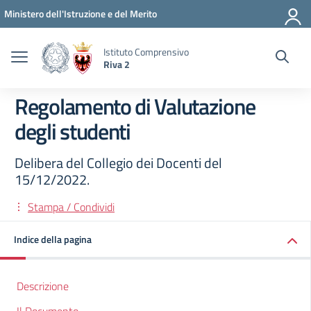
Vai ai contenuti
Vai al menu di navigazione
Vai al footer
Ministero dell'Istruzione e del Merito
Istituto Comprensivo
Riva 2
Regolamento di Valutazione
degli studenti
Delibera del Collegio dei Docenti del
15/12/2022.
Stampa / Condividi
Indice della pagina
Descrizione