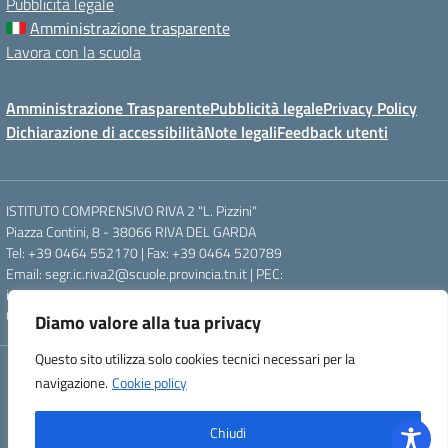
Pubblicità legale
Amministrazione trasparente
Lavora con la scuola
Amministrazione Trasparente
Pubblicità legale
Privacy Policy
Dichiarazione di accessibilità
Note legali
Feedback utenti
ISTITUTO COMPRENSIVO RIVA 2 "L. Pizzini"
Piazza Contini, 8 - 38066 RIVA DEL GARDA
Tel: +39 0464 552170 | Fax: +39 0464 520789
Email: segr.ic.riva2@scuole.provincia.tn.it | PEC:
ic.riva2@pec.provincia.tn.it
Codice fiscale: 84003390220
Diamo valore alla tua privacy
Questo sito utilizza solo cookies tecnici necessari per la
Concept & Design by Designers Italia
navigazione.
Cookie policy
Powered by Almacrea
Chiudi