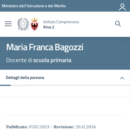
Vai ai contenuti
Vai al menu di navigazione
Vai al footer
Ministero dell'Istruzione e del Merito
Istituto Comprensivo
Riva 2
Maria Franca Bagozzi
Docente di
scuola primaria
Dettagli della persona
Pubblicato:
07.02.2023
-
Revisione:
20.12.2024