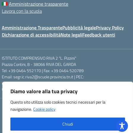
Amministrazione trasparente
Lavora con la scuola
Amministrazione Trasparente
Pubblicità legale
Privacy Policy
Dichiarazione di accessibilità
Note legali
Feedback utenti
ISTITUTO COMPRENSIVO RIVA 2 "L. Pizzini"
Piazza Contini, 8 - 38066 RIVA DEL GARDA
Tel: +39 0464 552170 | Fax: +39 0464 520789
Email: segr.ic.riva2@scuole.provincia.tn.it | PEC:
ic.riva2@pec.provincia.tn.it
Codice fiscale: 84003390220
Diamo valore alla tua privacy
Questo sito utilizza solo cookies tecnici necessari per la
Concept & Design by Designers Italia
navigazione.
Cookie policy
Powered by Almacrea
Chiudi