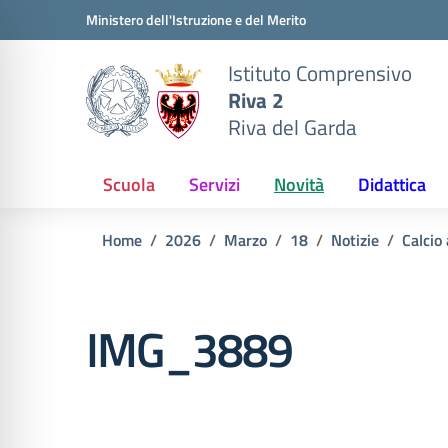
Vai ai contenuti
Vai al menu di navigazione
Vai al footer
Ministero dell'Istruzione e del Merito
Istituto Comprensivo
Riva 2
Riva del Garda
Scuola
Servizi
Novità
Didattica
Home
2026
Marzo
18
Notizie
Calcio 
IMG_3889