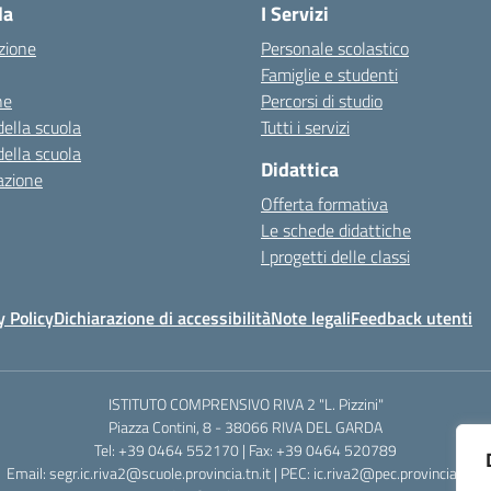
la
I Servizi
zione
Personale scolastico
Famiglie e studenti
ne
Percorsi di studio
della scuola
Tutti i servizi
della scuola
Didattica
azione
Offerta formativa
Le schede didattiche
I progetti delle classi
y Policy
Dichiarazione di accessibilità
Note legali
Feedback utenti
ISTITUTO COMPRENSIVO RIVA 2 "L. Pizzini"
Piazza Contini, 8 - 38066 RIVA DEL GARDA
Tel: +39 0464 552170 | Fax: +39 0464 520789
Email: segr.ic.riva2@scuole.provincia.tn.it | PEC: ic.riva2@pec.provincia.tn.it