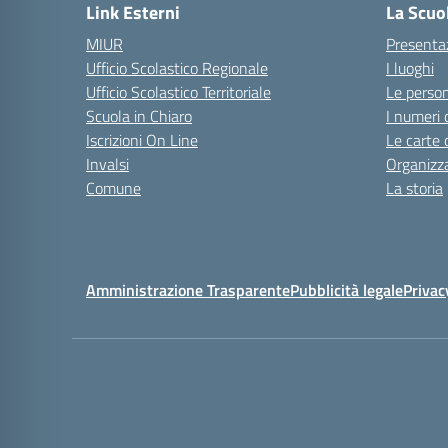
Link Esterni
La Scuo
MIUR
Presenta
Ufficio Scolastico Regionale
I luoghi
Ufficio Scolastico Territoriale
Le perso
Scuola in Chiaro
I numeri 
Iscrizioni On Line
Le carte 
Invalsi
Organizz
Comune
La storia
Amministrazione Trasparente
Pubblicità legale
Privac