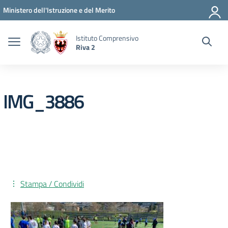
Vai ai contenuti
Vai al menu di navigazione
Vai al footer
Ministero dell'Istruzione e del Merito
Istituto Comprensivo
Riva 2
IMG_3886
Stampa / Condividi