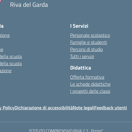
Riva del Garda
la
I Servizi
zione
Personale scolastico
Famiglie e studenti
ne
Percorsi di studio
della scuola
Tutti i servizi
della scuola
Didattica
azione
Offerta formativa
Le schede didattiche
I progetti delle classi
y Policy
Dichiarazione di accessibilità
Note legali
Feedback utenti
ISTITUTO COMPRENSIVO RIVA 2 "L. Pizzini"