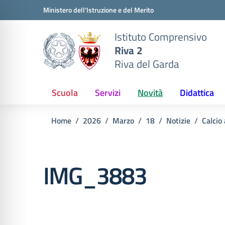
Vai ai contenuti
Vai al menu di navigazione
Vai al footer
Ministero dell'Istruzione e del Merito
Istituto Comprensivo
Riva 2
Riva del Garda
Scuola
Servizi
Novità
Didattica
Home
2026
Marzo
18
Notizie
Calcio 
IMG_3883