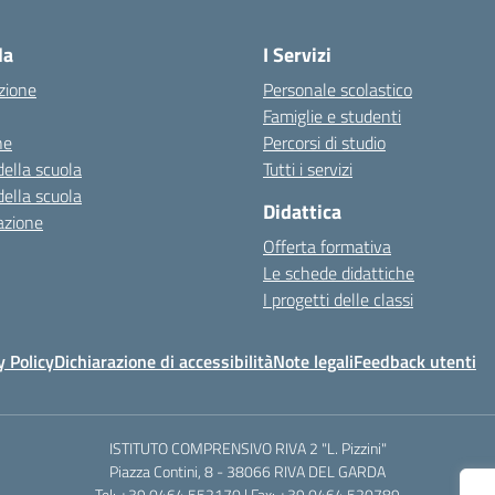
la
I Servizi
zione
Personale scolastico
Famiglie e studenti
ne
Percorsi di studio
della scuola
Tutti i servizi
della scuola
Didattica
azione
Offerta formativa
Le schede didattiche
I progetti delle classi
y Policy
Dichiarazione di accessibilità
Note legali
Feedback utenti
ISTITUTO COMPRENSIVO RIVA 2 "L. Pizzini"
Piazza Contini, 8 - 38066 RIVA DEL GARDA
Tel: +39 0464 552170 | Fax: +39 0464 520789