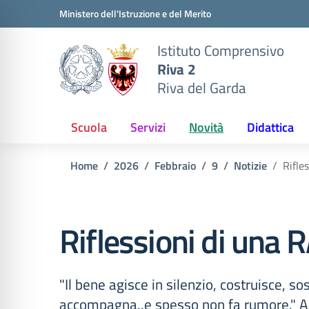
Vai ai contenuti
Vai al menu di navigazione
Vai al footer
Ministero dell'Istruzione e del Merito
Istituto Comprensivo
Riva 2
Riva del Garda
Scuola
Servizi
Novità
Didattica
Home
2026
Febbraio
9
Notizie
Rifle
Riflessioni di una 
"Il bene agisce in silenzio, costruisce, so
accompagna..e spesso non fa rumore." 