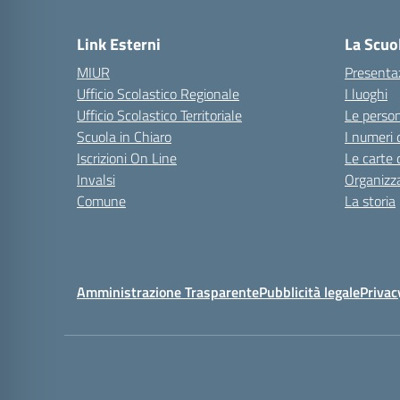
Link Esterni
La Scuo
MIUR
Presenta
Ufficio Scolastico Regionale
I luoghi
Ufficio Scolastico Territoriale
Le perso
Scuola in Chiaro
I numeri 
Iscrizioni On Line
Le carte 
Invalsi
Organizz
Comune
La storia
Amministrazione Trasparente
Pubblicità legale
Privac