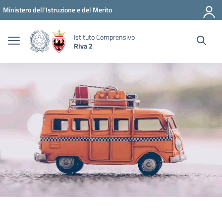
Vai ai contenuti
Vai al menu di navigazione
Vai al footer
Ministero dell'Istruzione e del Merito
Istituto Comprensivo
Riva 2