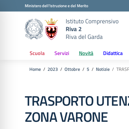
Vai ai contenuti
Vai al menu di navigazione
Vai al footer
Ministero dell'Istruzione e del Merito
Istituto Comprensivo
Riva 2
Riva del Garda
Scuola
Servizi
Novità
Didattica
Home
2023
Ottobre
5
Notizie
TRAS
TRASPORTO UTEN
ZONA VARONE