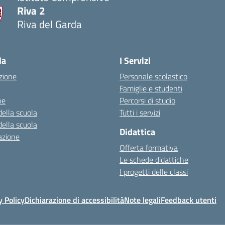
Riva 2
Riva del Garda
la
I Servizi
zione
Personale scolastico
Famiglie e studenti
ne
Percorsi di studio
della scuola
Tutti i servizi
della scuola
Didattica
azione
Offerta formativa
Le schede didattiche
I progetti delle classi
y Policy
Dichiarazione di accessibilità
Note legali
Feedback utenti