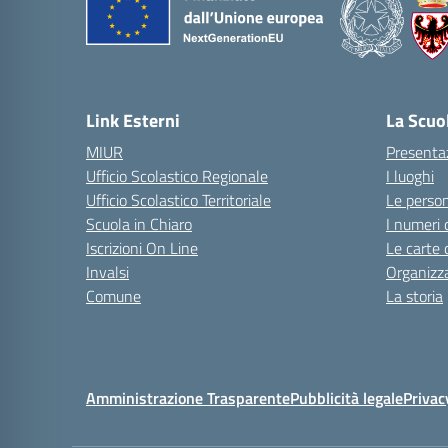
Link Esterni
La Scuo
MIUR
Presenta
Ufficio Scolastico Regionale
I luoghi
Ufficio Scolastico Territoriale
Le perso
Scuola in Chiaro
I numeri 
Iscrizioni On Line
Le carte 
Invalsi
Organizz
Comune
La storia
Amministrazione Trasparente
Pubblicità legale
Privac